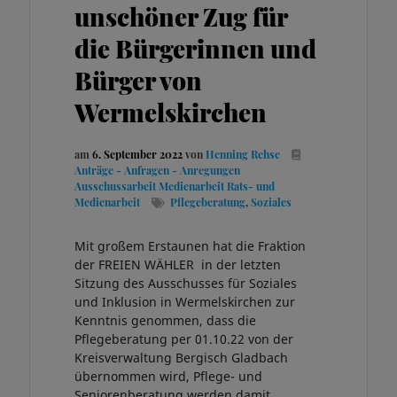
unschöner Zug für
die Bürgerinnen und
Bürger von
Wermelskirchen
am
6. September 2022
von
Henning Rehse
Anträge - Anfragen - Anregungen
Ausschussarbeit
Medienarbeit
Rats- und
Medienarbeit
Pflegeberatung
,
Soziales
Mit großem Erstaunen hat die Fraktion
der FREIEN WÄHLER in der letzten
Sitzung des Ausschusses für Soziales
und Inklusion in Wermelskirchen zur
Kenntnis genommen, dass die
Pflegeberatung per 01.10.22 von der
Kreisverwaltung Bergisch Gladbach
übernommen wird, Pflege- und
Seniorenberatung werden damit