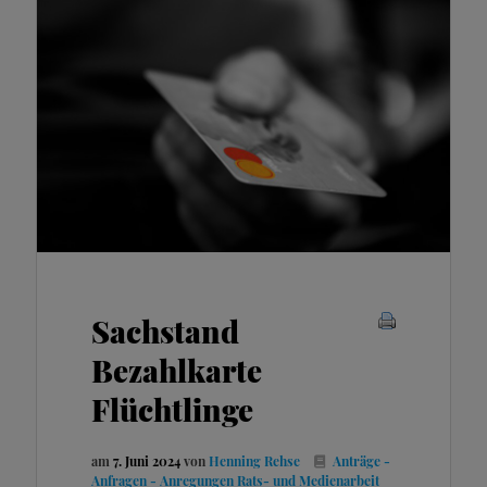
Sachstand
Bezahlkarte
Flüchtlinge
am
7. Juni 2024
von
Henning Rehse
Anträge -
Anfragen - Anregungen
Rats- und Medienarbeit