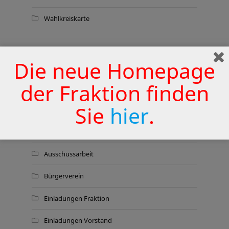
Wahlkreiskarte
THEMEN
Die neue Homepage
der Fraktion finden
Aktionen
Sie
hier
.
Aktuelles
Anträge – Anfragen – Anregungen
Ausschussarbeit
Bürgerverein
Einladungen Fraktion
Einladungen Vorstand