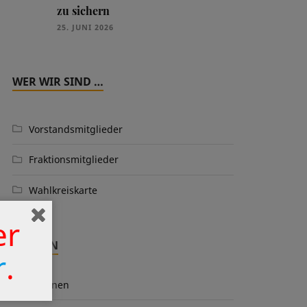
zu sichern
25. JUNI 2026
WER WIR SIND …
Vorstandsmitglieder
Fraktionsmitglieder
Wahlkreiskarte
er
THEMEN
r
.
Aktionen