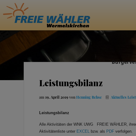
Bürgerve
Leistungsbilanz
am
19. April 2019
von
Henning Rehse
Aktuelles
Leis
Leistungsbilanz
Alle Aktivitäten der WNK UWG FREIE WÄHLER, ihren a
Aktivitätenliste unter
EXCEL
bzw. als
PDF
verfolgen.