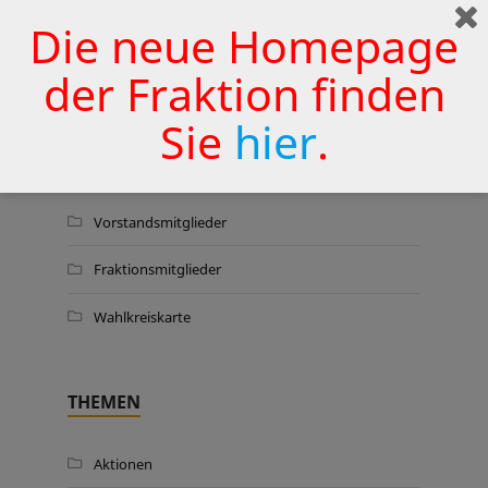
Wermelskirchener Krankenhaus
Die neue Homepage
zu sichern
25. JUNI 2026
der Fraktion finden
Sie
hier
.
WER WIR SIND …
Vorstandsmitglieder
Fraktionsmitglieder
Wahlkreiskarte
THEMEN
Aktionen