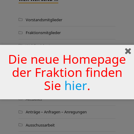
Vorstandsmitglieder
Fraktionsmitglieder
Wahlkreiskarte
Die neue Homepage
der Fraktion finden
THEMEN
Sie
hier
.
Aktionen
Aktuelles
Anträge – Anfragen – Anregungen
Ausschussarbeit