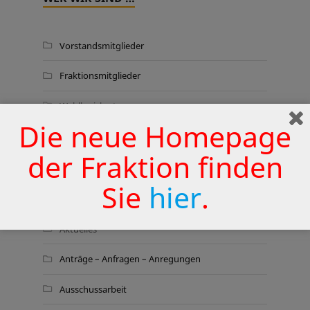
Vorstandsmitglieder
Fraktionsmitglieder
Wahlkreiskarte
Die neue Homepage
der Fraktion finden
THEMEN
Sie
hier
.
Aktionen
Aktuelles
Anträge – Anfragen – Anregungen
Ausschussarbeit