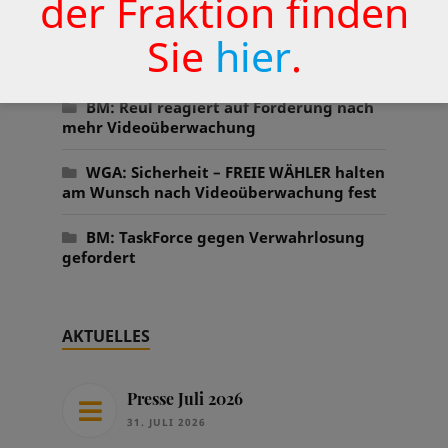
der Fraktion finden
Sie
hier
.
Der Ruf nach einer zentralen
Sicherheitsanlaufstelle
BM: Reul reagiert auf Forderung nach
mehr Videoüberwachung
WGA: Sicherheit – FREIE WÄHLER halten
am Wunsch nach Videoüberwachung fest
BM: TaskForce gegen Verwahrlosung
gefordert
AKTUELLES
Presse Juli 2026
31. JULI 2026