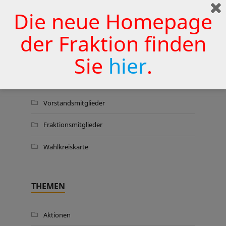
Wermelskirchener Krankenhaus
Die neue Homepage
zu sichern
25. JUNI 2026
der Fraktion finden
Sie
hier
.
WER WIR SIND …
Vorstandsmitglieder
Fraktionsmitglieder
Wahlkreiskarte
THEMEN
Aktionen