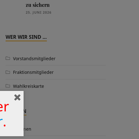
zu sichern
25. JUNI 2026
WER WIR SIND …
Vorstandsmitglieder
Fraktionsmitglieder
Wahlkreiskarte
er
THEMEN
r
.
Aktionen