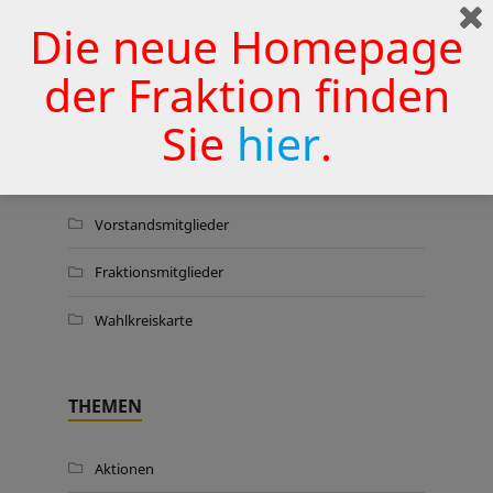
Wermelskirchener Krankenhaus
Die neue Homepage
zu sichern
25. JUNI 2026
der Fraktion finden
Sie
hier
.
WER WIR SIND …
Vorstandsmitglieder
Fraktionsmitglieder
Wahlkreiskarte
THEMEN
Aktionen