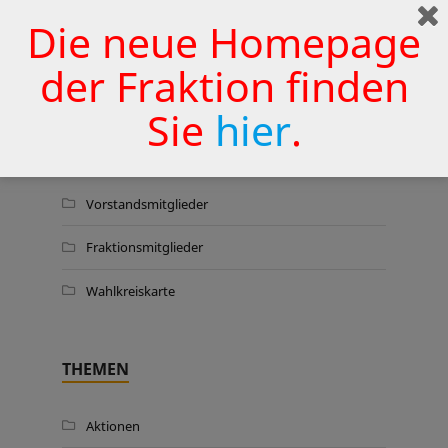
Wermelskirchener Krankenhaus
Die neue Homepage
zu sichern
25. JUNI 2026
der Fraktion finden
Sie
hier
.
WER WIR SIND …
Vorstandsmitglieder
Fraktionsmitglieder
Wahlkreiskarte
THEMEN
Aktionen