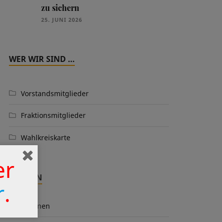
zu sichern
25. JUNI 2026
WER WIR SIND …
Vorstandsmitglieder
Fraktionsmitglieder
Wahlkreiskarte
er
THEMEN
r
.
Aktionen