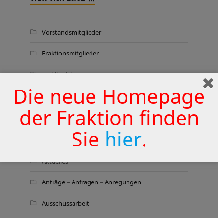
Vorstandsmitglieder
Fraktionsmitglieder
Wahlkreiskarte
Die neue Homepage
der Fraktion finden
THEMEN
Sie
hier
.
Aktionen
Aktuelles
Anträge – Anfragen – Anregungen
Ausschussarbeit