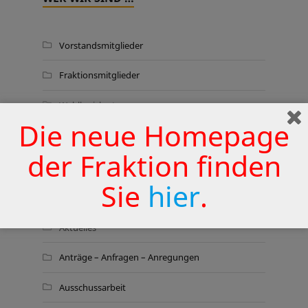
Vorstandsmitglieder
Fraktionsmitglieder
Wahlkreiskarte
Die neue Homepage
der Fraktion finden
THEMEN
Sie
hier
.
Aktionen
Aktuelles
Anträge – Anfragen – Anregungen
Ausschussarbeit