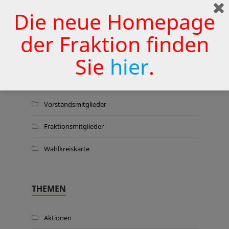
Wermelskirchener Krankenhaus
Die neue Homepage
zu sichern
25. JUNI 2026
der Fraktion finden
Sie
hier
.
WER WIR SIND …
Vorstandsmitglieder
Fraktionsmitglieder
Wahlkreiskarte
THEMEN
Aktionen