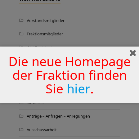
Vorstandsmitglieder
Fraktionsmitglieder
Wahlkreiskarte
Die neue Homepage
der Fraktion finden
THEMEN
Sie
hier
.
Aktionen
Aktuelles
Anträge – Anfragen – Anregungen
Ausschussarbeit