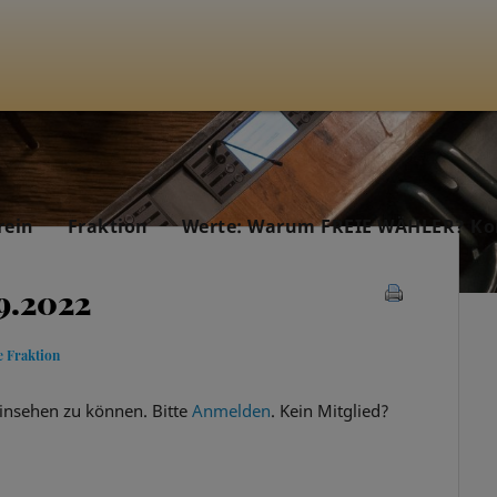
rein
Fraktion
Werte: Warum FREIE WÄHLER? Ko
9.2022
e Fraktion
insehen zu können. Bitte
Anmelden
. Kein Mitglied?