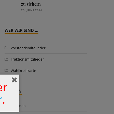
zu sichern
25. JUNI 2026
WER WIR SIND …
Vorstandsmitglieder
Fraktionsmitglieder
Wahlkreiskarte
er
THEMEN
r
.
Aktionen