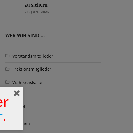
zu sichern
25. JUNI 2026
WER WIR SIND …
Vorstandsmitglieder
Fraktionsmitglieder
Wahlkreiskarte
er
THEMEN
r
.
Aktionen