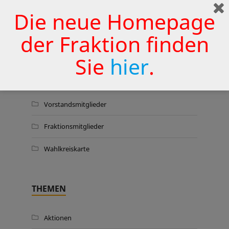
Wermelskirchener Krankenhaus
Die neue Homepage
zu sichern
25. JUNI 2026
der Fraktion finden
Sie
hier
.
WER WIR SIND …
Vorstandsmitglieder
Fraktionsmitglieder
Wahlkreiskarte
THEMEN
Aktionen