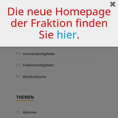
Wermelskirchener Krankenhaus
Die neue Homepage
zu sichern
25. JUNI 2026
der Fraktion finden
Sie
hier
.
WER WIR SIND …
Vorstandsmitglieder
Fraktionsmitglieder
Wahlkreiskarte
THEMEN
Aktionen