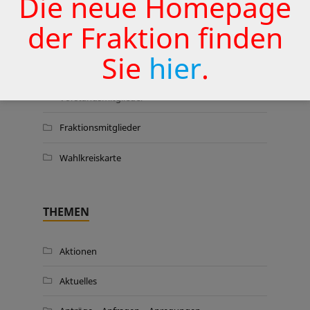
Die neue Homepage
der Fraktion finden
WER WIR SIND …
Sie
hier
.
Vorstandsmitglieder
Fraktionsmitglieder
Wahlkreiskarte
THEMEN
Aktionen
Aktuelles