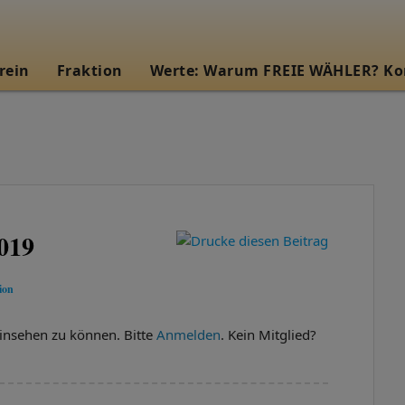
rein
Fraktion
Werte: Warum FREIE WÄHLER? Ko
2019
ion
insehen zu können. Bitte
Anmelden
. Kein Mitglied?