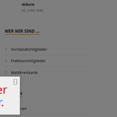
sichern
25. JUNI 2026
WER WIR SIND …
Vorstandsmitglieder
Fraktionsmitglieder
Wahlkreiskarte
er
THEMEN
r
.
Aktionen