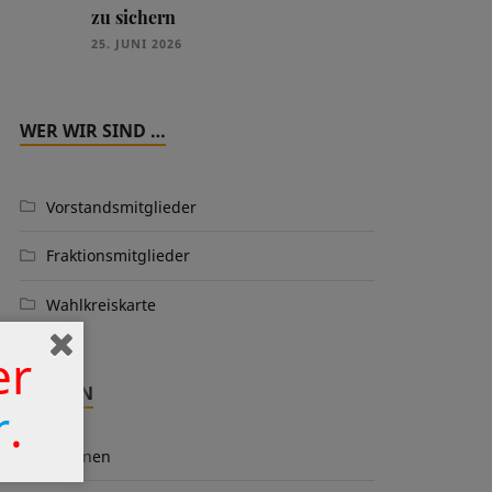
zu sichern
25. JUNI 2026
WER WIR SIND …
Vorstandsmitglieder
Fraktionsmitglieder
Wahlkreiskarte
er
THEMEN
r
.
Aktionen