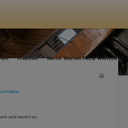
rein
Fraktion
Werte: Warum FREIE WÄHLER? Ko
gen Fraktion
rmit recht herzlich ein: