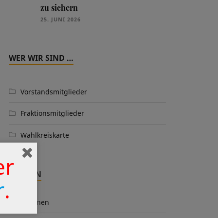
zu sichern
25. JUNI 2026
WER WIR SIND …
Vorstandsmitglieder
Fraktionsmitglieder
Wahlkreiskarte
er
THEMEN
r
.
Aktionen