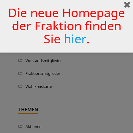
Wermelskirchener Krankenhaus
Die neue Homepage
zu sichern
25. JUNI 2026
der Fraktion finden
Sie
hier
.
WER WIR SIND …
Vorstandsmitglieder
Fraktionsmitglieder
Wahlkreiskarte
THEMEN
Aktionen