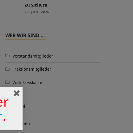
zu sichern
25. JUNI 2026
WER WIR SIND …
Vorstandsmitglieder
Fraktionsmitglieder
Wahlkreiskarte
er
THEMEN
r
.
Aktionen