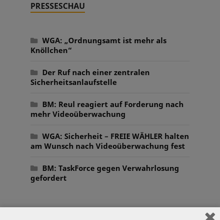
PRESSESCHAU
WGA: „Ordnungsamt ist mehr als
Knöllchen“
Der Ruf nach einer zentralen
Sicherheitsanlaufstelle
BM: Reul reagiert auf Forderung nach
mehr Videoüberwachung
WGA: Sicherheit – FREIE WÄHLER halten
am Wunsch nach Videoüberwachung fest
BM: TaskForce gegen Verwahrlosung
gefordert
AKTUELLES