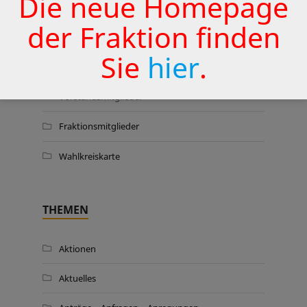
Die neue Homepage
der Fraktion finden
WER WIR SIND …
Sie
hier
.
Vorstandsmitglieder
Fraktionsmitglieder
Wahlkreiskarte
THEMEN
Aktionen
Aktuelles