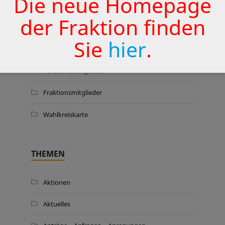
Die neue Homepage
der Fraktion finden
WER WIR SIND …
Sie
hier
.
Vorstandsmitglieder
Fraktionsmitglieder
Wahlkreiskarte
THEMEN
Aktionen
Aktuelles