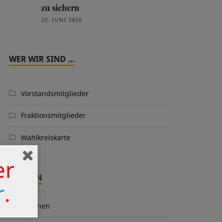
zu sichern
25. JUNI 2026
WER WIR SIND …
Vorstandsmitglieder
Fraktionsmitglieder
Wahlkreiskarte
er
THEMEN
r
.
Aktionen