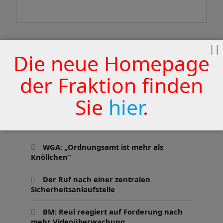
Die neue Homepage
der Fraktion finden
Sie
hier
.
PRESSESCHAU
WGA: „Ordnungsamt ist mehr als
Knöllchen“
Der Ruf nach einer zentralen
Sicherheitsanlaufstelle
BM: Reul reagiert auf Forderung nach
mehr Videoüberwachung