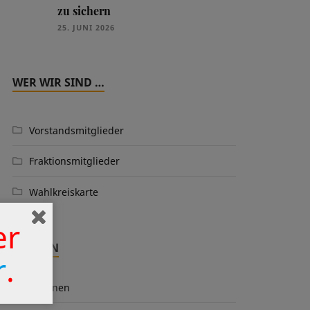
zu sichern
25. JUNI 2026
WER WIR SIND …
Vorstandsmitglieder
Fraktionsmitglieder
Wahlkreiskarte
er
THEMEN
r
.
Aktionen