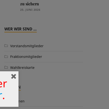
zu sichern
25. JUNI 2026
WER WIR SIND …
Vorstandsmitglieder
Fraktionsmitglieder
Wahlkreiskarte
er
THEMEN
r
.
Aktionen