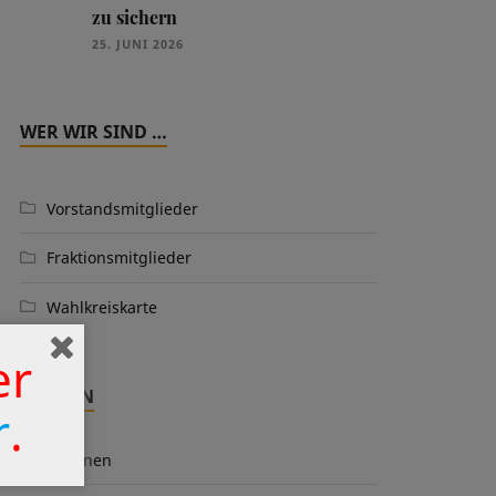
zu sichern
25. JUNI 2026
WER WIR SIND …
Vorstandsmitglieder
Fraktionsmitglieder
Wahlkreiskarte
er
THEMEN
r
.
Aktionen