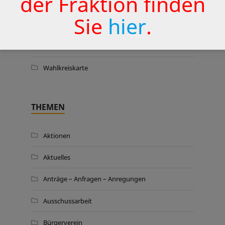
der Fraktion finden
Sie
hier
.
Vorstandsmitglieder
Fraktionsmitglieder
Wahlkreiskarte
THEMEN
Aktionen
Aktuelles
Anträge – Anfragen – Anregungen
Ausschussarbeit
Bürgerverein