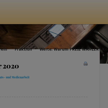
rein
Fraktion
Werte: Warum FREIE WÄHLER? Ko
r 2020
ats- und Medienarbeit