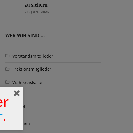
zu sichern
25. JUNI 2026
WER WIR SIND …
Vorstandsmitglieder
Fraktionsmitglieder
Wahlkreiskarte
er
THEMEN
r
.
Aktionen