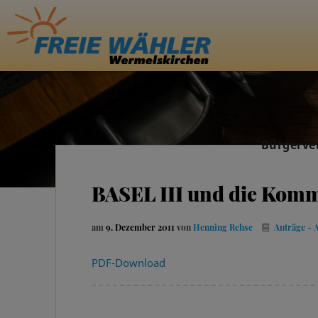
Bürgerve
BASEL III und die Kom
am
9. Dezember 2011
von
Henning Rehse
Anträge - 
PDF-Download