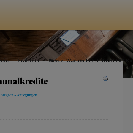
rein
Fraktion
Werte: Warum FREIE WÄHLER? Ko
munalkredite
Anfragen - Anregungen