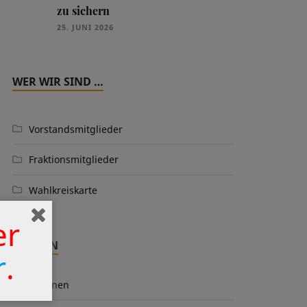
zu sichern
25. JUNI 2026
WER WIR SIND …
Vorstandsmitglieder
Fraktionsmitglieder
Wahlkreiskarte
er
THEMEN
r
.
Aktionen