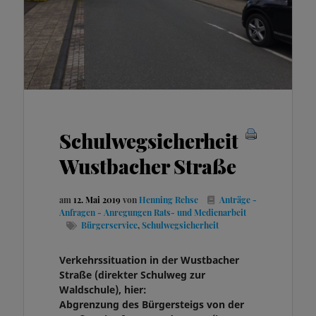
Schulwegsicherheit
Wustbacher Straße
am
12. Mai 2019
von
Henning Rehse
Anträge -
Anfragen - Anregungen
Rats- und Medienarbeit
Bürgerservice
,
Schulwegsicherheit
Verkehrssituation in der Wustbacher
Straße (direkter Schulweg zur
Waldschule),
hier:
Abgrenzung des Bürgersteigs von der