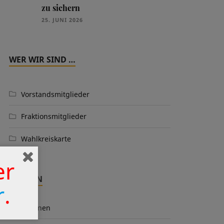
zu sichern
25. JUNI 2026
WER WIR SIND …
Vorstandsmitglieder
Fraktionsmitglieder
Wahlkreiskarte
er
THEMEN
r
.
Aktionen