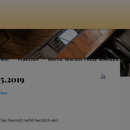
rein
Fraktion
Werte: Warum FREIE WÄHLER? Ko
05.2019
ktion
Sie hiermit recht herzlich ein: