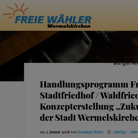
Bürgerve
Handlungsprogramm Frie
Stadtfriedhof / Waldfrie
Konzepterstellung „Zuk
der Stadt Wermelskirch
am
2. Januar 2018
von
Henning Rehse
Anträge - Anf