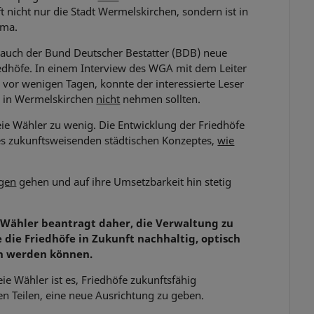
t nicht nur die Stadt Wermelskirchen, sondern ist in
ema.
uch der Bund Deutscher Bestatter (BDB) neue
iedhöfe. In einem Interview des WGA mit dem Leiter
, vor wenigen Tagen, konnte der interessierte Leser
e in Wermelskirchen
nicht
nehmen sollten.
ie Wähler zu wenig. Die Entwicklung der Friedhöfe
nes zukunftsweisenden städtischen Konzeptes,
wie
ngen
gehen und auf ihre Umsetzbarkeit hin stetig
 Wähler beantragt daher, die Verwaltung zu
e die Friedhöfe in Zukunft nachhaltig, optisch
en werden können.
e Wähler ist es, Friedhöfe zukunftsfähig
en Teilen, eine neue Ausrichtung zu geben.