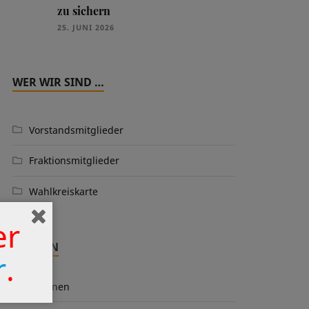
zu sichern
25. JUNI 2026
WER WIR SIND …
Vorstandsmitglieder
Fraktionsmitglieder
Wahlkreiskarte
er
THEMEN
r
.
Aktionen