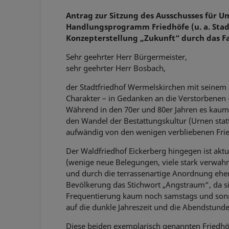
Antrag zur Sitzung des Ausschusses für U
Handlungsprogramm Friedhöfe (u. a. Stadt
Konzepterstellung „Zukunft“ durch das 
Sehr geehrter Herr Bürgermeister,
sehr geehrter Herr Bosbach,
der Stadtfriedhof Wermelskirchen mit seinem
Charakter – in Gedanken an die Verstorbenen 
Während in den 70er und 80er Jahren es kaum 
den Wandel der Bestattungskultur (Urnen statt
aufwändig von den wenigen verbliebenen Fri
Der Waldfriedhof Eickerberg hingegen ist aktu
(wenige neue Belegungen, viele stark verwahr
und durch die terrassenartige Anordnung eher 
Bevölkerung das Stichwort „Angstraum“, da si
Frequentierung kaum noch samstags und sonnta
auf die dunkle Jahreszeit und die Abendstun
Diese beiden exemplarisch genannten Friedhö