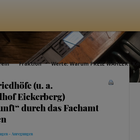
rein
Fraktion
Werte: Warum FREIE WÄHLER? Ko
dhöfe (u. a.
dhof Eickerberg)
unft“ durch das Fachamt
en
ragen - Anregungen