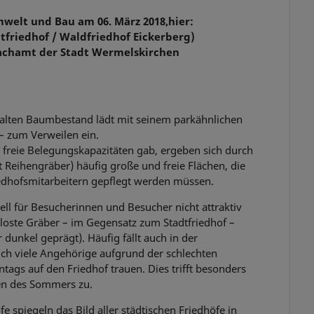
mwelt und Bau am 06. März 2018,
hier:
friedhof / Waldfriedhof Eickerberg)
Fachamt der Stadt Wermelskirchen
 alten Baumbestand lädt mit seinem parkähnlichen
– zum Verweilen ein.
freie Belegungskapazitäten gab, ergeben sich durch
 Reihengräber) häufig große und freie Flächen, die
edhofsmitarbeitern gepflegt werden müssen.
ell für Besucherinnen und Besucher nicht attraktiv
loste Gräber – im Gegensatz zum Stadtfriedhof –
dunkel geprägt). Häufig fällt auch in der
ch viele Angehörige aufgrund der schlechten
gs auf den Friedhof trauen. Dies trifft besonders
den des Sommers zu.
fe spiegeln das Bild
aller
städtischen Friedhöfe in