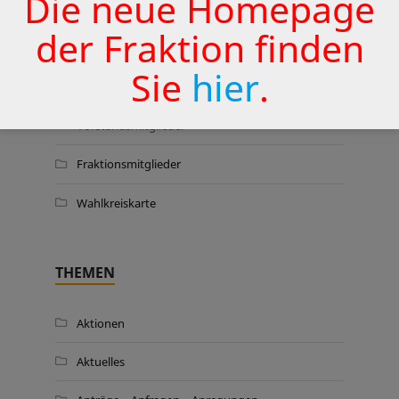
Die neue Homepage
der Fraktion finden
WER WIR SIND …
Sie
hier
.
Vorstandsmitglieder
Fraktionsmitglieder
Wahlkreiskarte
THEMEN
Aktionen
Aktuelles