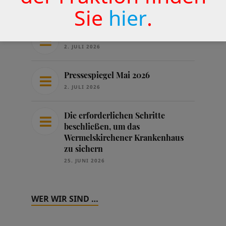
16. JULI 2026
Sie
hier
.
Pressespiegel Juni 2026
2. JULI 2026
Pressespiegel Mai 2026
2. JULI 2026
Die erforderlichen Schritte
beschließen, um das
Wermelskirchener Krankenhaus
zu sichern
25. JUNI 2026
WER WIR SIND …